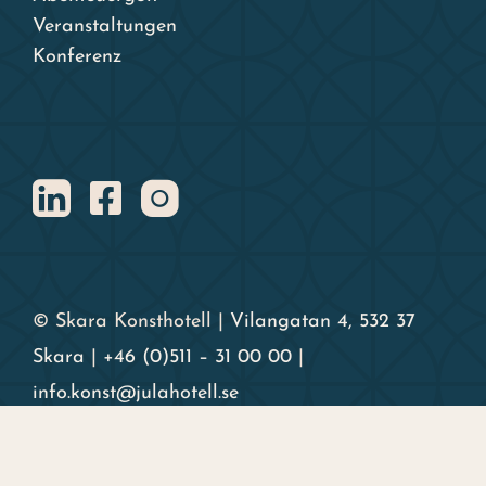
Veranstaltungen
Konferenz
© Skara Konsthotell |
Vilangatan 4, 532 37
Skara
|
+46 (0)511 – 31 00 00
|
info.konst@julahotell.se
Org.-Nr. 556719 – 5812 | Alle Preise inkl. MwSt. |
Wir akzeptieren: Visa, Mastercard und