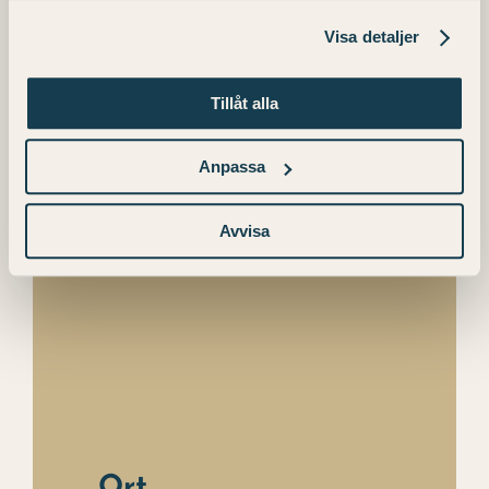
Telefon
Visa detaljer
+46 (0) 511 – 31 00 00
E-Mail
Tillåt alla
info.konst@julahotell.se
Anpassa
Avvisa
Ort