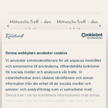
Mittwochs-Treff – den
Mittwochs-Treff – den
ganzen Juli über
ganzen Juli über
Denna webbplats använder cookies
Vi använder enhetsidentifierare för att anpassa innehållet
och annonserna till användarna, tillhandahålla funktioner
Details
för sociala medier och analysera vår trafik. Vi
vidarebefordrar även sådana identifierare och annan
information från din enhet till de sociala medier och
Datum:
annons- och analysföretag som vi samarbetar med.
4. Juli
Dessa kan i sin tur kombinera informationen med annan
information som du har tillhandahållit eller som de har
samlat in när du har använt deras tjänster.