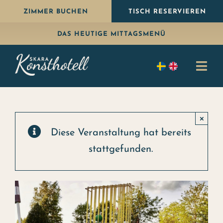
Weiter
ZIMMER BUCHEN
TISCH RESERVIEREN
zum
DAS HEUTIGE MITTAGSMENÜ
Inhalt
Navi
umsc
Übernachten
×
Essen
Diese Veranstaltung hat bereits
stattgefunden.
Paket
Feiern
Konferenz