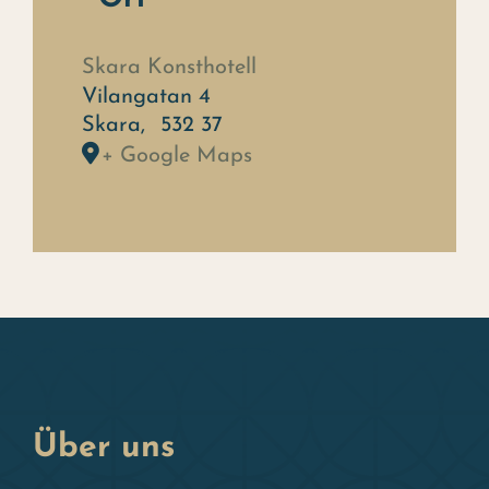
Skara Konsthotell
Vilangatan 4
Skara
,
532 37
+ Google Maps
Über uns