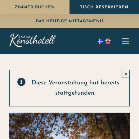
Weiter
ZIMMER BUCHEN
TISCH RESERVIEREN
zum
DAS HEUTIGE MITTAGSMENÜ
Inhalt
Navi
umsc
Übernachten
×
Essen
Diese Veranstaltung hat bereits
stattgefunden.
Paket
Feiern
Konferenz