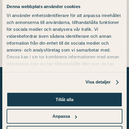
Start:
Denna webbplats använder cookies
Vi använder enhetsidentifierare för att anpassa innehållet
01.01.2023
och annonserna till användarna, tillhandahålla funktioner
Endet:
för sociala medier och analysera vår trafik. Vi
05.01.2023
vidarebefordrar även sådana identifierare och annan
information från din enhet till de sociala medier och
annons- och analysföretag som vi samarbetar med.
Dessa kan i sin tur kombinera informationen med annan
information som du har tillhandahållit eller som de har
samlat in när du har använt deras tjänster.
Visa detaljer
Tillåt alla
Über uns
Wir sind ein einzigartiges konsthotell Skara mit
Anpassa
Werken einiger der bekanntesten Künstler