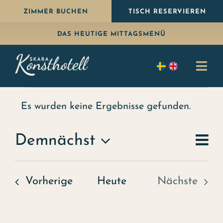
Weiter
ZIMMER BUCHEN
TISCH RESERVIEREN
zum
DAS HEUTIGE MITTAGSMENÜ
Inhalt
Navi
umsc
Events
Übernachten
Es wurden keine Ergebnisse gefunden.
Kurznachricht
Essen
Ve
Demnächst
Zusa
Ans
Paket
Wählen
Sie
Feiern
Veranstaltung
Vorherige
Heute
Nächste
ein
Veransta
Konferenz
Datum