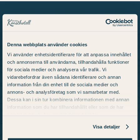
Über uns
Denna webbplats använder cookies
Vi använder enhetsidentifierare för att anpassa innehållet
Wir sind ein einzigartiges konsthotell Skara mit
och annonserna till användarna, tillhandahålla funktioner
Werken einiger der bekanntesten Künstler
för sociala medier och analysera vår trafik. Vi
Schwedens. Hier finden Sie Raum für Erlebnisse
vidarebefordrar även sådana identifierare och annan
und Bewunderung mit 98 Hotelzimmern, einem
information från din enhet till de sociala medier och
Restaurant, einem Fitnessstudio und einer
annons- och analysföretag som vi samarbetar med.
Kunstgalerie.
Dessa kan i sin tur kombinera informationen med annan
information som du har tillhandahållit eller som de har
samlat in när du har använt deras tjänster.
Info
Visa detaljer