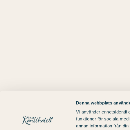
dass
die
Liste
der
Veranstaltungen
mit
Fr
27
den
gefilterten
Ergebnissen
aktualisiert
wird.
Denna webbplats använde
Vi använder enhetsidentifie
funktioner för sociala medi
annan information från din