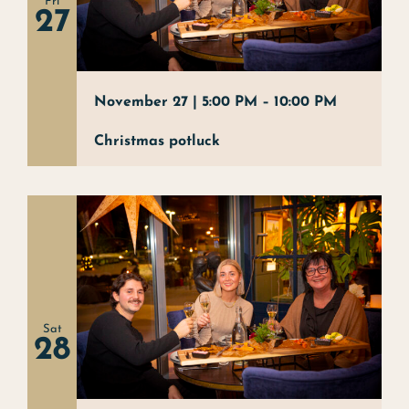
Fri
Christmas buffet
27
Experience
Contact
November 27 | 5:00 PM
–
10:00
PM
Christmas potluck
Events
Art
About us
Sat
28