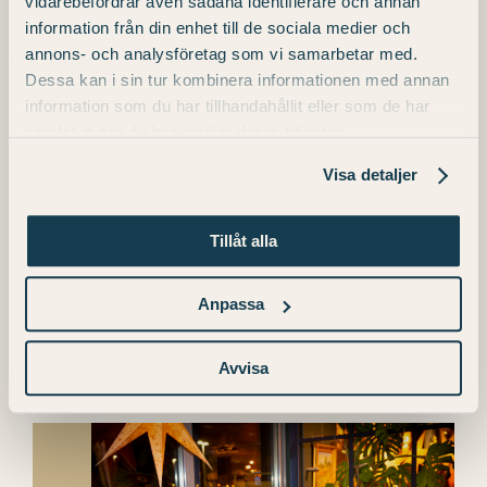
vidarebefordrar även sådana identifierare och annan
information från din enhet till de sociala medier och
annons- och analysföretag som vi samarbetar med.
Dessa kan i sin tur kombinera informationen med annan
information som du har tillhandahållit eller som de har
samlat in när du har använt deras tjänster.
Visa detaljer
Fri
11
Tillåt alla
Anpassa
December 11 | 5:00 PM
–
10:00 PM
Christmas potluck
Avvisa