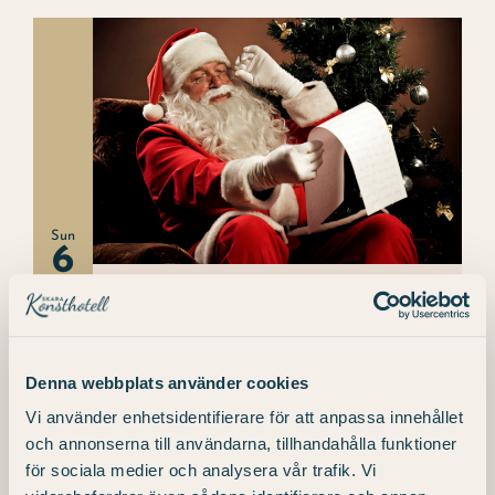
Sun
6
December 6
A family Christmas dinner with Santa
in attendance!
Denna webbplats använder cookies
Vi använder enhetsidentifierare för att anpassa innehållet
Skara Konsthotell
4
och annonserna till användarna, tillhandahålla funktioner
Vilangatan, Skara
för sociala medier och analysera vår trafik. Vi