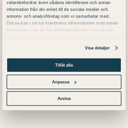
vidarebefordrar även sådana identifierare och annan
Preis:
information från din enhet till de sociala medier och
annons- och analysföretag som vi samarbetar med.
595 SEK
Dessa kan i sin tur kombinera informationen med annan
information som du har tillhandahållit eller som de har
samlat in när du har använt deras tjänster.
Telefon
Visa detaljer
+46 (0) 511 – 31 00 00
E-Mail
Tillåt alla
info.konst@julahotell.se
Anpassa
Avvisa