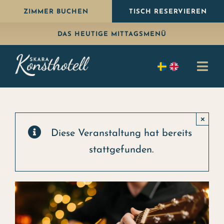
Weiter
ZIMMER BUCHEN
TISCH RESERVIEREN
zum
DAS HEUTIGE MITTAGSMENÜ
Inhalt
Navi
umsc
Übernachten
×
Essen
Diese Veranstaltung hat bereits
stattgefunden.
Paket
Feiern
Konferenz