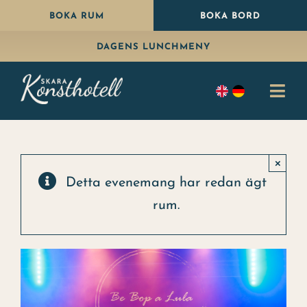
Fortsätt
BOKA RUM
BOKA BORD
till
DAGENS LUNCHMENY
innehållet
Togg
Navi
Bo
×
Äta
Detta evenemang har redan ägt
rum.
Paket
Fira
Konferens