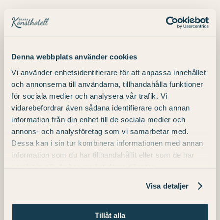
Detaljer
Denna webbplats använder cookies
Vi använder enhetsidentifierare för att anpassa innehållet
och annonserna till användarna, tillhandahålla funktioner
Datum:
för sociala medier och analysera vår trafik. Vi
2025-11-28
vidarebefordrar även sådana identifierare och annan
information från din enhet till de sociala medier och
annons- och analysföretag som vi samarbetar med.
Dessa kan i sin tur kombinera informationen med annan
Telefon
information som du har tillhandahållit eller som de har
+46 (0) 511 – 31 00 00
samlat in när du har använt deras tjänster.
E-post
Visa detaljer
info.konst@julahotell.se
Tillåt alla