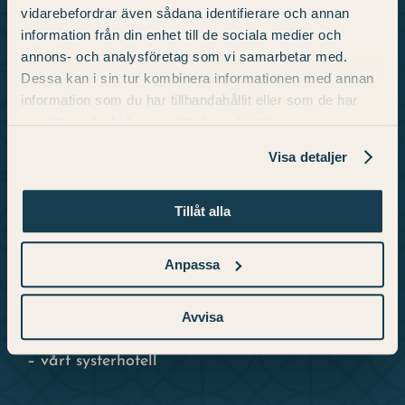
Öppettider
vidarebefordrar även sådana identifierare och annan
information från din enhet till de sociala medier och
Frågor och svar
annons- och analysföretag som vi samarbetar med.
Integritetspolicy
Dessa kan i sin tur kombinera informationen med annan
Bokningsvillkor
information som du har tillhandahållit eller som de har
samlat in när du har använt deras tjänster.
Boende
Visa detaljer
Våra rum
Tillåt alla
Boka boende
Paket och erbjudanden
Anpassa
Laddstolpar
Skara Stadscamping
Avvisa
Skara Stadshotell
– vårt systerhotell