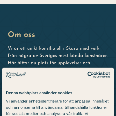
Julbord
Uppleva
Kontakt
Om oss
Evenemang
Vi är ett unikt konsthotell i Skara med verk
Konst
från några av Sveriges mest kända konstnärer.
Här hittar du plats för upplevelser och
Om hotellet
beundran med 98 hotellrum, restaurang, gym
och konsthall.
Denna webbplats använder cookies
Info
Vi använder enhetsidentifierare för att anpassa innehållet
och annonserna till användarna, tillhandahålla funktioner
Hitta hit och kontakt
för sociala medier och analysera vår trafik. Vi