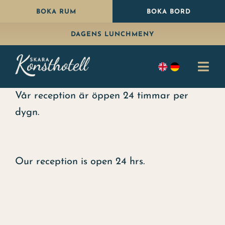
Fortsätt
BOKA RUM
BOKA BORD
till
DAGENS LUNCHMENY
innehållet
Togg
Navi
Vår reception är öppen 24 timmar per
Bo
dygn.
Äta
Paket
Our reception is open 24 hrs.
Fira
Konferens