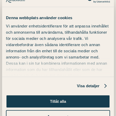
Reservieren Sie jetzt Ihren Tisch unter:
0511 31 00 00 oder info.konst@julahotell
Denna webbplats använder cookies
und genießen Sie eine kulinarische Reise,
Vi använder enhetsidentifierare för att anpassa innehållet
die Sie so schnell nicht vergessen werden.
och annonserna till användarna, tillhandahålla funktioner
Willkommen zu einem geschmackvollen
för sociala medier och analysera vår trafik. Vi
Erlebnis!
vidarebefordrar även sådana identifierare och annan
information från din enhet till de sociala medier och
annons- och analysföretag som vi samarbetar med.
Dessa kan i sin tur kombinera informationen med annan
information som du har tillhandahållit eller som de har
samlat in när du har använt deras tjänster.
Jazzabend im
Jon Henrik Fjällgren im
Hotel
Skara Konsthotell
Visa detaljer
Tillåt alla