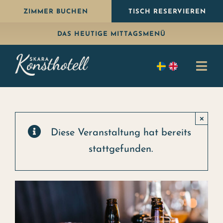
Weiter
ZIMMER BUCHEN
TISCH RESERVIEREN
zum
DAS HEUTIGE MITTAGSMENÜ
Inhalt
Navi
umsc
Übernachten
×
Essen
Diese Veranstaltung hat bereits
stattgefunden.
Paket
Feiern
Konferenz