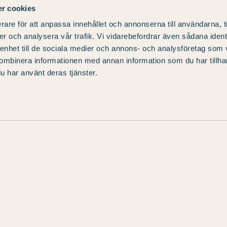
r cookies
rare för att anpassa innehållet och annonserna till användarna, t
er och analysera vår trafik. Vi vidarebefordrar även sådana ident
Info
Unterk
 enhet till de sociala medier och annons- och analysföretag som
ombinera informationen med annan information som du har tillhand
mit Werken
Anfahrt und Kontakt
Unsere Z
u har använt deras tjänster.
 Hier
Öffnungszeiten
Unterkunf
ung mit
Fragen und Antworten
Pakete u
Datenschutzerklärung
Ladestat
Buchungsbedingungen
Skara St
Skara Sta
– unser S
© Skara Konsthotell |
Vilangatan 4, 532 37 Skara
|