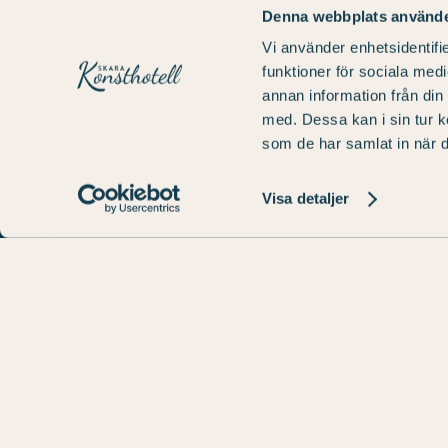
Denna webbplats använde
Vi använder enhetsidentifie
funktioner för sociala medi
Über uns
annan information från din
med. Dessa kan i sin tur k
Wir sind ein einzigartiges konsthotell Skara 
som de har samlat in när d
einiger der bekanntesten Künstler Schwedens.
finden Sie Raum für Erlebnisse und Bewunder
Visa detaljer
98 Hotelzimmern, einem Restaurant, einem
Fitnessstudio und einer Kunstgalerie.