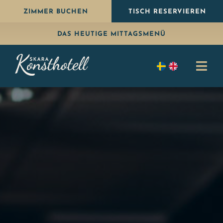
Weiter
ZIMMER BUCHEN
TISCH RESERVIEREN
zum
DAS HEUTIGE MITTAGSMENÜ
Inhalt
Navi
umsc
Übernachten
Essen
Paket
Feiern
Konferenz