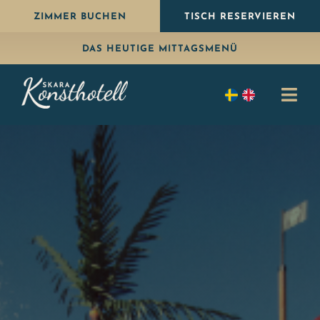
Weiter
ZIMMER BUCHEN
TISCH RESERVIEREN
zum
DAS HEUTIGE MITTAGSMENÜ
Inhalt
Navi
umsc
Übernachten
Essen
Paket
Feiern
Konferenz