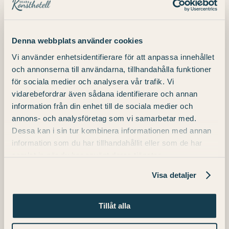
günstigen Preis zu übernachten.
Denna webbplats använder cookies
Wir bieten im Sommer
10 % Rabatt
auf
Vi använder enhetsidentifierare för att anpassa innehållet
Hotelzimmer und Ferienhäuser, damit Sie
och annonserna till användarna, tillhandahålla funktioner
sich entspannen und Ihren Aufenthalt in
för sociala medier och analysera vår trafik. Vi
vollen Zügen genießen können. Ideal für
vidarebefordrar även sådana identifierare och annan
information från din enhet till de sociala medier och
alle, die ihren Aufenthalt verlängern
annons- och analysföretag som vi samarbetar med.
möchten und nach einem langen Tag nicht
Dessa kan i sin tur kombinera informationen med annan
gleich nach Hause eilen müssen.
information som du har tillhandahållit eller som de har
samlat in när du har använt deras tjänster.
Buchen Sie ganz einfach über unsere
Visa detaljer
Website und geben Sie den Code
SOMMARLANDSRABATTEN
ein, um das
Tillåt alla
Angebot in Anspruch zu nehmen.