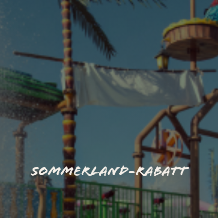
Weihnachtsbuffet
Erleben
Kontakt
Events
Kunst
Das Hotel
Sommerland-Rabatt