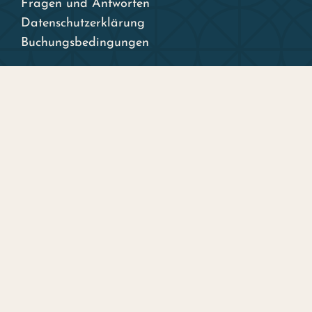
Fragen und Antworten
Datenschutzerklärung
Buchungsbedingungen
Unterkunft
Unsere Zimmer
Unterkunft buchen
Pakete und Angebote
Ladestationen
Skara Stadscamping
Skara Stadshotell
– unser Schwesterhotel
Im Hotel