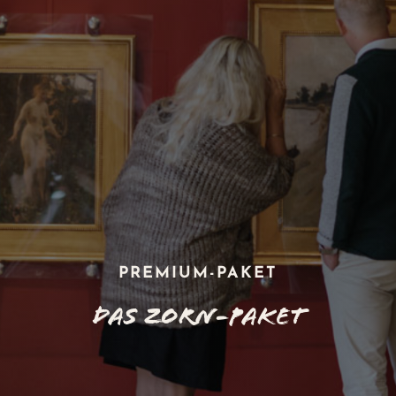
Weihnachtsbuffet
Erleben
Kontakt
Events
Kunst
Das Hotel
PREMIUM-PAKET
Das Zorn-Paket