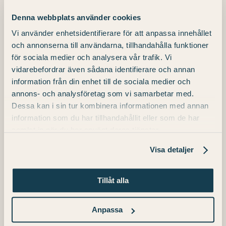
ein köstliches 3-Gänge-Menü in unserem
Denna webbplats använder cookies
Restaurant, umgeben von Kunstwerken.
Vi använder enhetsidentifierare för att anpassa innehållet
Checken Sie in Ihr Superior-Zimmer ein,
och annonserna till användarna, tillhandahålla funktioner
för sociala medier och analysera vår trafik. Vi
das von Zorn inspiriert ist. Nach einer
vidarebefordrar även sådana identifierare och annan
erholsamen Nacht wachen Sie auf und
information från din enhet till de sociala medier och
annons- och analysföretag som vi samarbetar med.
genießen ein köstliches Frühstücksbuffet,
Dessa kan i sin tur kombinera informationen med annan
bevor es Zeit ist, auszuchecken.
information som du har tillhandahållit eller som de har
samlat in när du har använt deras tjänster.
Visa detaljer
IM LIEFERUMFANG ENTHALTEN
Tillåt alla
Eine Nacht in unseren von Zorn
inspirierten Super-Rio-Räumen
Anpassa
Drei-Gänge-Menü, ohne Getränke.