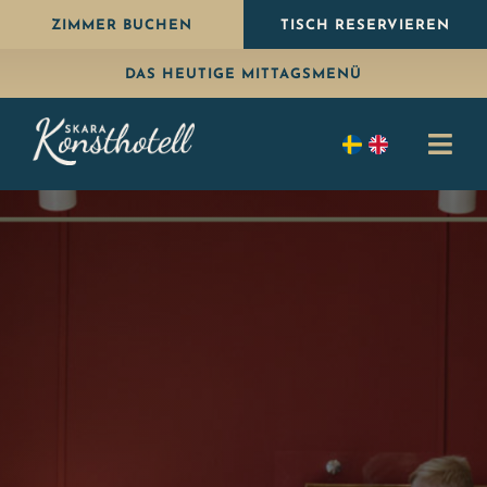
Weiter
ZIMMER BUCHEN
TISCH RESERVIEREN
zum
DAS HEUTIGE MITTAGSMENÜ
Inhalt
Navi
umsc
Übernachten
Essen
Paket
Feiern
Konferenz