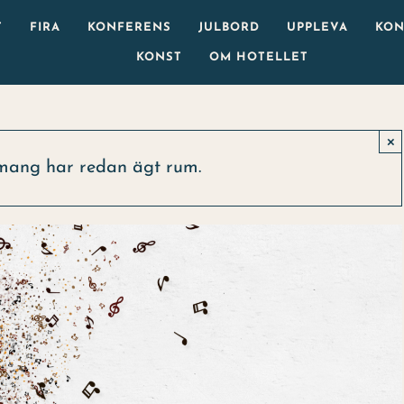
T
FIRA
KONFERENS
JULBORD
UPPLEVA
KON
KONST
OM HOTELLET
×
mang har redan ägt rum.