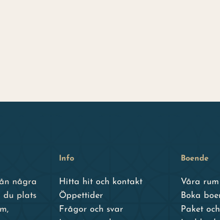
Info
Boende
från några
Hitta hit och kontakt
Våra rum
 du plats
Öppettider
Boka boe
um,
Frågor och svar
Paket oc