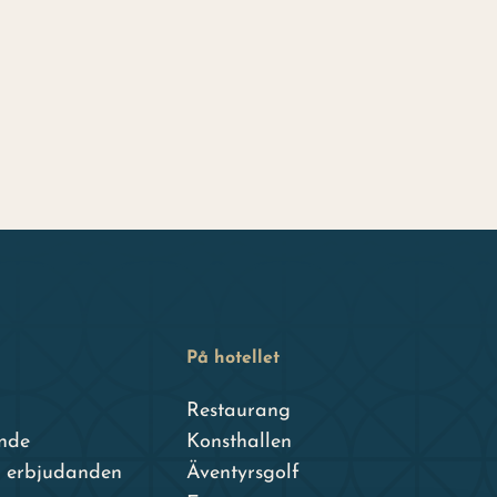
På hotellet
Restaurang
nde
Konsthallen
h erbjudanden
Äventyrsgolf