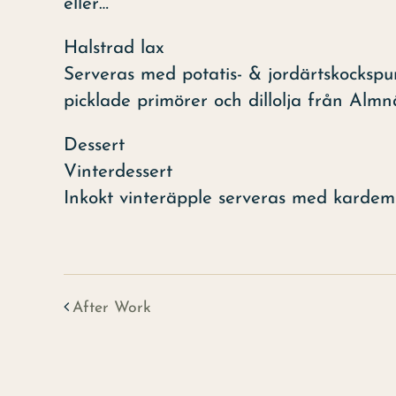
eller…
Halstrad lax
Serveras med potatis- & jordärtskockspur
picklade primörer och dillolja från Almn
Dessert
Vinterdessert
Inkokt vinteräpple serveras med kardemu
After Work