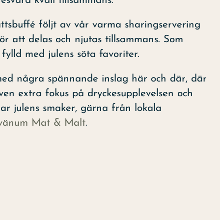
esvärd kväll tillsammans.
ttsbuffé följt av vår varma sharingservering
 för att delas och njutas tillsammans. Som
fylld med julens söta favoriter.
 med några spännande inslag här och där, där
även extra fokus på dryckesupplevelsen och
ar julens smaker, gärna från lokala
vänum Mat & Malt
.