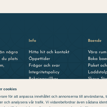
Info
Boende
från några
Hitta hit och kontakt
Våra rum
 du plats
Öppettider
Boka boe
um,
Frågor och svar
Paket oc
Integritetspolicy
Laddstol
Bokningsvillkor
Skara St
Skara Sta
r cookies
– vårt sys
rare för att anpassa innehållet och annonserna till användarna, t
er och analysera vår trafik. Vi vidarebefordrar även sådana ident