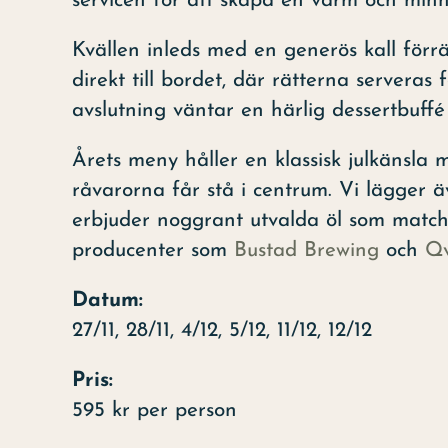
servicen för att skapa en varm och minn
Kvällen inleds med en generös kall förrä
direkt till bordet, där rätterna serveras
avslutning väntar en härlig dessertbuffé 
Årets meny håller en klassisk julkänsla
råvarorna får stå i centrum. Vi lägger 
erbjuder noggrant utvalda öl som match
producenter som
Bustad Brewing
och
Q
Datum:
27/11, 28/11, 4/12, 5/12, 11/12, 12/12
Pris:
595 kr per person