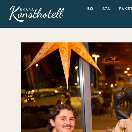
Fortsätt
BO
ÄTA
PAKE
till
innehållet