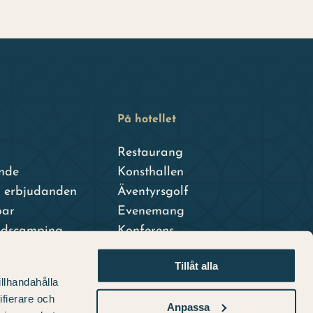
På hotellet
Restaurang
nde
Konsthallen
h erbjudanden
Äventyrsgolf
par
Evenemang
adscamping
Konferens
dshotell
Tillåt alla
terhotell
illhandahålla
ifierare och
Anpassa