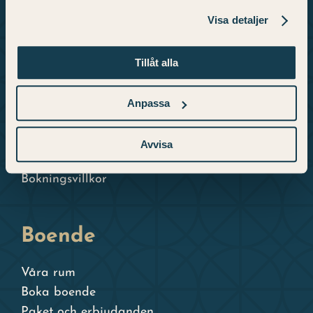
och konsthall.
Visa detaljer
Info
Tillåt alla
Hitta hit och kontakt
Anpassa
Öppettider
Frågor och svar
Avvisa
Integritetspolicy
Bokningsvillkor
Boende
Våra rum
Boka boende
Paket och erbjudanden