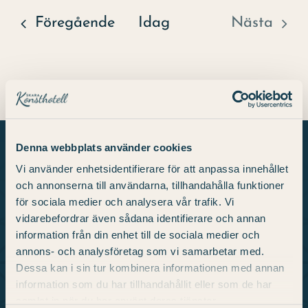
Evenemang
Föregående
Idag
Nästa
Evenem
Denna webbplats använder cookies
Vi använder enhetsidentifierare för att anpassa innehållet
och annonserna till användarna, tillhandahålla funktioner
Om oss
för sociala medier och analysera vår trafik. Vi
vidarebefordrar även sådana identifierare och annan
information från din enhet till de sociala medier och
Vi är ett unikt konsthotell i Skara med verk
annons- och analysföretag som vi samarbetar med.
från några av Sveriges mest kända konstnärer.
Dessa kan i sin tur kombinera informationen med annan
Här hittar du plats för upplevelser och
information som du har tillhandahållit eller som de har
beundran med 98 hotellrum, restaurang, gym
samlat in när du har använt deras tjänster.