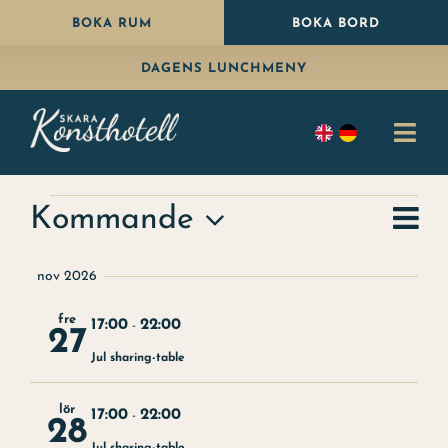
Fortsätt
BOKA RUM
BOKA BORD
till
DAGENS LUNCHMENY
innehållet
Togg
Navi
Bo
Evenemang
Ev
Kommande
Samm
Vy-
Äta
Välj
vy
nav
nov 2026
datum
Paket
fre
17:00
22:00
-
27
Fira
Jul sharing-table
Konferens
lör
17:00
22:00
-
28