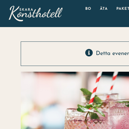
Fortsätt
BO
ÄTA
PAKE
till
innehållet
Detta evene