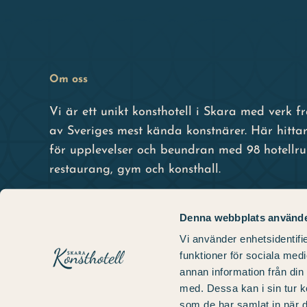
Om oss
Vi är ett unikt konsthotell i Skara med verk 
av Sveriges mest kända konstnärer. Här hittar
för upplevelser och beundran med 98 hotellr
restaurang, gym och konsthall.
Denna webbplats använde
Vi använder enhetsidentifie
funktioner för sociala medi
annan information från din
med. Dessa kan i sin tur k
som de har samlat in när d