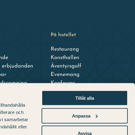
På hotellet
Restaurang
nde
Konsthallen
h erbjudanden
Äventyrsgolf
par
Evenemang
adscamping
Konferens
dshotell
Tillåt alla
terhotell
illhandahålla
ifierare och
Anpassa
 vi samarbetar
ahållit eller
Avvisa