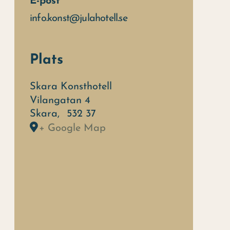
E-post
info.konst@julahotell.se
Plats
Skara Konsthotell
Vilangatan 4
Skara
,
532 37
+ Google Map