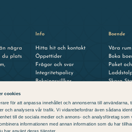
Info
Boende
från några
Hitta hit och kontakt
Våra rum
 du plats
Öppettider
Boka boe
um,
Frågor och svar
Paket oc
Integritetspolicy
Laddstol
Bokningsvillkor
Skara St
Skara Sta
r cookies
– vårt sys
rare för att anpassa innehållet och annonserna till användarna, t
er och analysera vår trafik. Vi vidarebefordrar även sådana ident
 enhet till de sociala medier och annons- och analysföretag som
ombinera informationen med annan information som du har tillhand
u har använt deras tjänster.