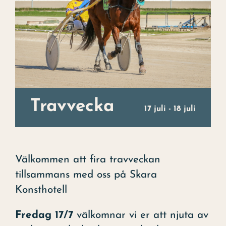
Julbord
Uppleva
Kontakt
Evenemang
Travvecka
Konst
17 juli
-
18 juli
Om hotellet
Välkommen att fira travveckan
tillsammans med oss på Skara
Konsthotell
Fredag 17/7
välkomnar vi er att njuta av