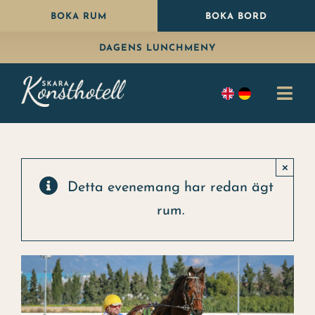
Fortsätt
BOKA RUM
BOKA BORD
till
DAGENS LUNCHMENY
innehållet
Togg
Navi
Bo
×
Äta
Detta evenemang har redan ägt
rum.
Paket
Fira
Konferens