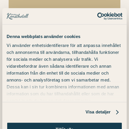
Detaljer
Denna webbplats använder cookies
Start:
Vi använder enhetsidentifierare för att anpassa innehållet
17 juli
och annonserna till användarna, tillhandahålla funktioner
Slutar:
för sociala medier och analysera vår trafik. Vi
vidarebefordrar även sådana identifierare och annan
18 juli
information från din enhet till de sociala medier och
annons- och analysföretag som vi samarbetar med.
Dessa kan i sin tur kombinera informationen med annan
Telefon
information som du har tillhandahållit eller som de har
+46 (0) 511 – 31 00 00
samlat in när du har använt deras tjänster.
E-post
Visa detaljer
info.konst@julahotell.se