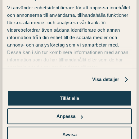
Vi använder enhetsidentifierare för att anpassa innehållet
Telefon
och annonserna till användarna, tillhandahålla funktioner
för sociala medier och analysera vår trafik. Vi
+46 (0) 511 – 31 00 00
vidarebefordrar även sådana identifierare och annan
E-post
information från din enhet till de sociala medier och
annons- och analysföretag som vi samarbetar med.
info.konst@julahotell.se
Dessa kan i sin tur kombinera informationen med annan
information som du har tillhandahållit eller som de har
samlat in när du har använt deras tjänster.
Visa detaljer
Tillåt alla
Anpassa
Avvisa