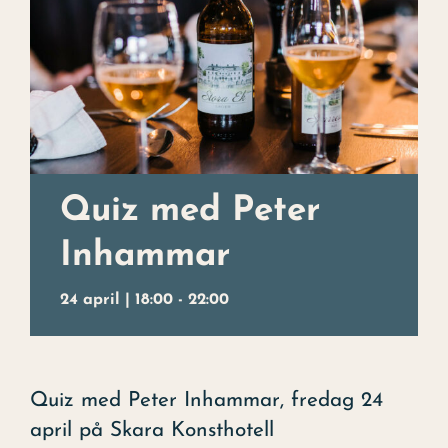
Julbord
Uppleva
Kontakt
Evenemang
Quiz med Peter
Konst
Inhammar
Om hotellet
24 april | 18:00
-
22:00
Quiz med Peter Inhammar, fredag 24
april på Skara Konsthotell