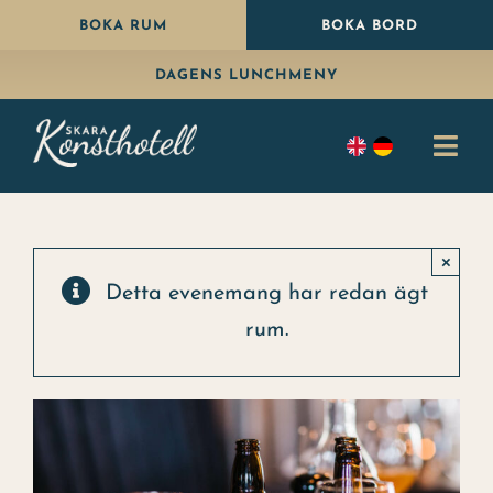
Fortsätt
BOKA RUM
BOKA BORD
till
DAGENS LUNCHMENY
innehållet
Togg
Navi
Bo
×
Äta
Detta evenemang har redan ägt
rum.
Paket
Fira
Konferens