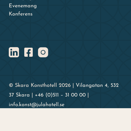
Evenemang
Konferens
© Skara Konsthotell 2026 |
Vilangatan 4, 532
37 Skara
|
+46 (0)511 – 31 00 00
|
info.konst@julahotell.se
Org. nr 556719 – 5812 | Alla priser inkl. moms |
Vi tar emot; Visa, Mastercard och American