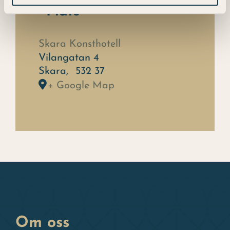
Plats
Skara Konsthotell
Vilangatan 4
Skara
,
532 37
+ Google Map
Om oss