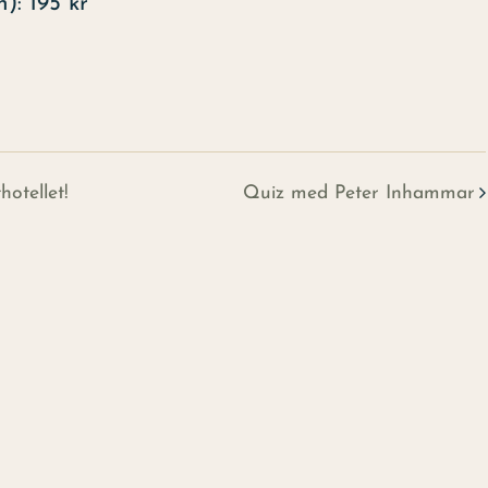
195 kr
otellet!
Quiz med Peter Inhammar