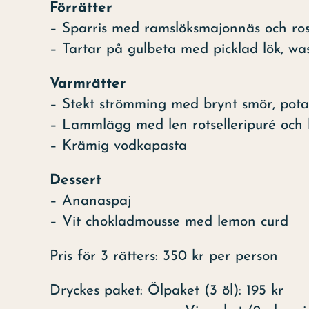
Förrätter
– Sparris med ramslöksmajonnäs och ros
– Tartar på gulbeta med picklad lök, wa
Varmrätter
– Stekt strömming med brynt smör, pota
– Lammlägg med len rotselleripuré och l
– Krämig vodkapasta
Dessert
– Ananaspaj
– Vit chokladmousse med lemon curd
Pris för 3 rätters: 350 kr per person
Dryckes paket: Ölpaket (3 öl): 195 kr