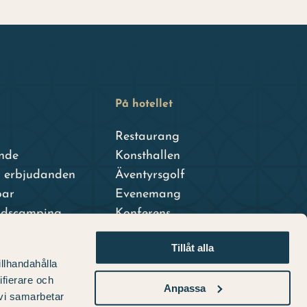
På hotellet
Restaurang
nde
Konsthallen
h erbjudanden
Äventyrsgolf
par
Evenemang
adscamping
Konferens
dshotell
Tillåt alla
terhotell
illhandahålla
ifierare och
Anpassa
 vi samarbetar