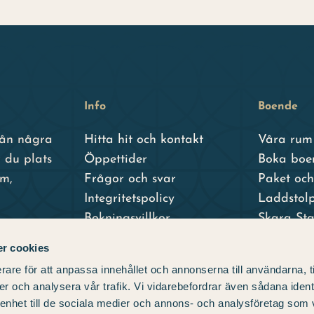
Info
Boende
från några
Hitta hit och kontakt
Våra rum
 du plats
Öppettider
Boka boe
um,
Frågor och svar
Paket oc
Integritetspolicy
Laddstol
Bokningsvillkor
Skara St
Skara Sta
r cookies
– vårt sys
rare för att anpassa innehållet och annonserna till användarna, t
er och analysera vår trafik. Vi vidarebefordrar även sådana ident
 enhet till de sociala medier och annons- och analysföretag som