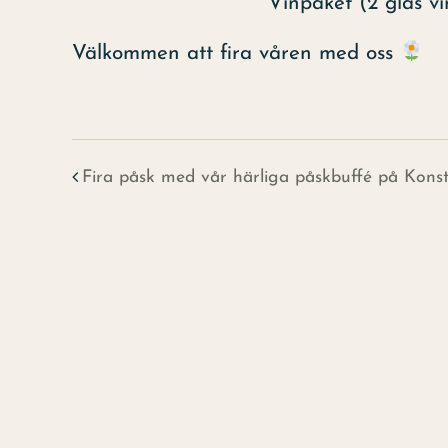
Vinpaket (2 glas vin): 
Välkommen att fira våren med oss
Fira påsk med vår härliga påskbuffé på Konsth