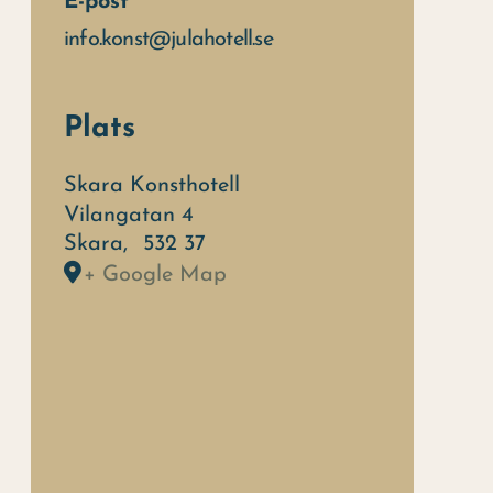
E-post
info.konst@julahotell.se
Plats
Skara Konsthotell
Vilangatan 4
Skara
,
532 37
+ Google Map