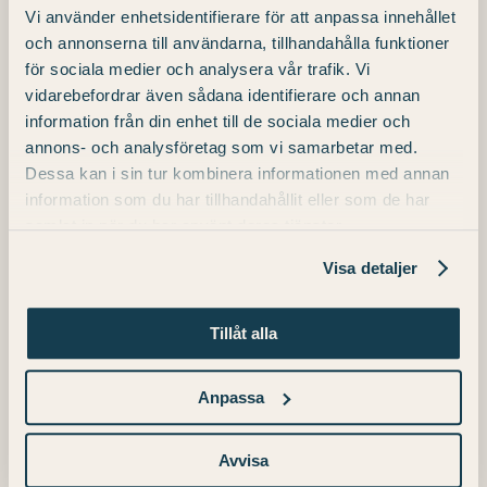
maten.
Vi använder enhetsidentifierare för att anpassa innehållet
Välkommen till en smakfull upplevelse!
och annonserna till användarna, tillhandahålla funktioner
för sociala medier och analysera vår trafik. Vi
vidarebefordrar även sådana identifierare och annan
information från din enhet till de sociala medier och
annons- och analysföretag som vi samarbetar med.
The Brunch Exhibit
Quiz med Peter
Dessa kan i sin tur kombinera informationen med annan
information som du har tillhandahållit eller som de har
Inhammar
samlat in när du har använt deras tjänster.
Visa detaljer
Tillåt alla
Detaljer
Anpassa
Start:
Avvisa