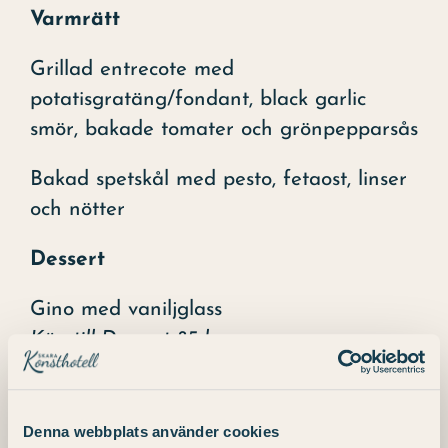
Varmrätt
Grillad entrecote med
potatisgratäng/fondant, black garlic
smör, bakade tomater och grönpepparsås
Bakad spetskål med pesto, fetaost, linser
och nötter
Dessert
Gino med vaniljglass
Köp till Dessert 85 kr
Reservera ditt bord nu på: 0511 31 00 00
eller info.konst@julahotell och njut av
Denna webbplats använder cookies