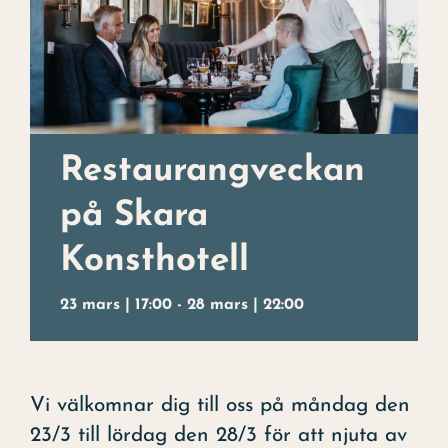
Julbord
Uppleva
Kontakt
Evenemang
Restaurangveckan
på Skara
Konst
Konsthotell
Om hotellet
23 mars | 17:00
-
28 mars | 22:00
Vi välkomnar dig till oss på måndag den
23/3 till lördag den 28/3 för att njuta av