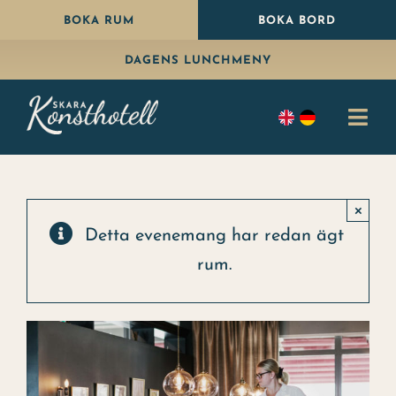
Fortsätt
BOKA RUM
BOKA BORD
till
DAGENS LUNCHMENY
innehållet
Togg
Navi
Bo
×
Äta
Detta evenemang har redan ägt
rum.
Paket
Fira
Konferens