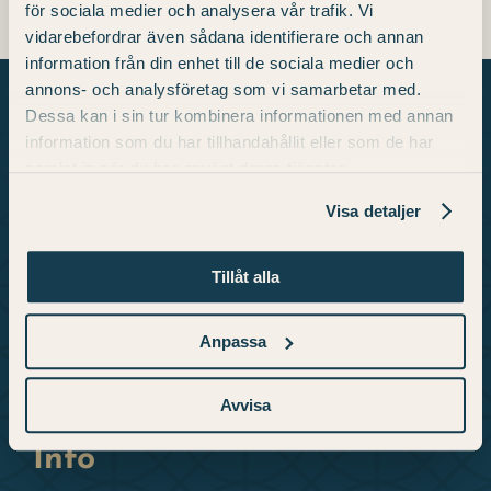
för sociala medier och analysera vår trafik. Vi
vidarebefordrar även sådana identifierare och annan
information från din enhet till de sociala medier och
annons- och analysföretag som vi samarbetar med.
Dessa kan i sin tur kombinera informationen med annan
information som du har tillhandahållit eller som de har
samlat in när du har använt deras tjänster.
Om oss
Visa detaljer
Vi är ett unikt konsthotell i Skara med verk
från några av Sveriges mest kända konstnärer.
Tillåt alla
Här hittar du plats för upplevelser och
beundran med 98 hotellrum, restaurang, gym
Anpassa
och konsthall.
Avvisa
Info