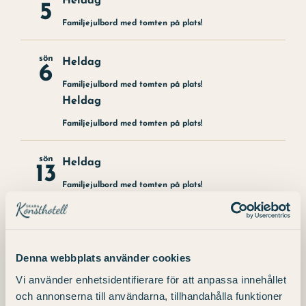
Heldag
5
Familjejulbord med tomten på plats!
sön
Heldag
6
Familjejulbord med tomten på plats!
Heldag
Familjejulbord med tomten på plats!
sön
Heldag
13
Familjejulbord med tomten på plats!
Föregående
Idag
Nästa
Denna webbplats använder cookies
Evenemang
Evenem
Vi använder enhetsidentifierare för att anpassa innehållet
och annonserna till användarna, tillhandahålla funktioner