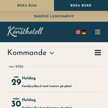
Fortsätt
BOKA RUM
BOKA BORD
till
DAGENS LUNCHMENY
innehållet
Togg
Navi
Bo
Evenemang
Ev
Kommande
Samm
Vy-
Äta
Välj
vy
nav
nov 2026
datum
Paket
sön
Heldag
29
Fira
Familjejulbord med tomten på plats!
Konferens
mån
Heldag
30