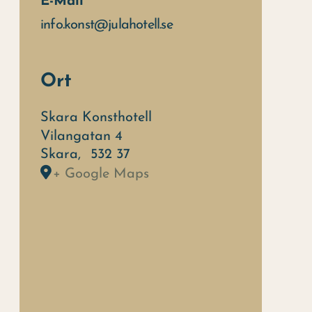
E-Mail
info.konst@julahotell.se
Ort
Skara Konsthotell
Vilangatan 4
Skara
,
532 37
+ Google Maps