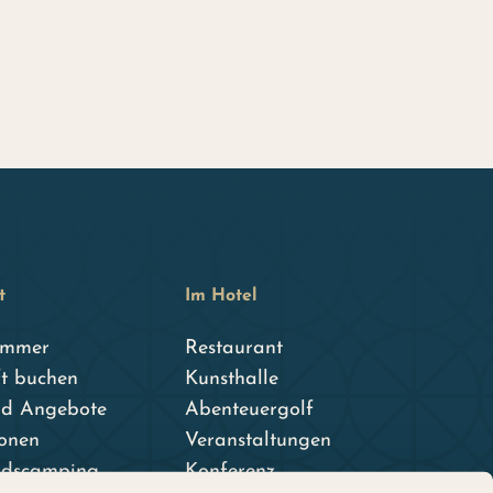
t
Im Hotel
immer
Restaurant
t buchen
Kunsthalle
nd Angebote
Abenteuergolf
ionen
Veranstaltungen
adscamping
Konferenz