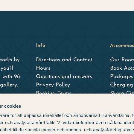
Info
Accommod
works by
Directions and Contact
Our Roo
you’ll
Hours
Book Acc
, with 98
Questions and answers
Packages 
gallery.
Privacy Policy
Charging 
Booking Terms
Skara Ci
Skara Sta
r cookies
– our sist
rare för att anpassa innehållet och annonserna till användarna, t
er och analysera vår trafik. Vi vidarebefordrar även sådana ident
 enhet till de sociala medier och annons- och analysföretag som