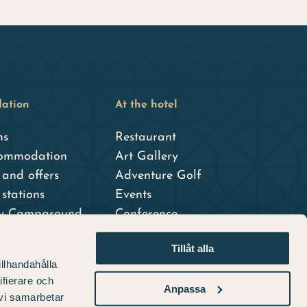
ation
At the hotel
ms
Restaurant
ommodation
Art Gallery
and offers
Adventure Golf
stations
Events
ty Campground
Conference
dshotell
Tillåt alla
er hotel
illhandahålla
ifierare och
Anpassa
 vi samarbetar