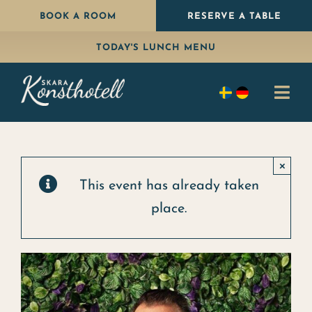
Skip
BOOK A ROOM
RESERVE A TABLE
to
TODAY'S LUNCH MENU
content
Togg
Navi
Stay
×
Eat
This event has already taken
place.
Package
Celebrate
Conference