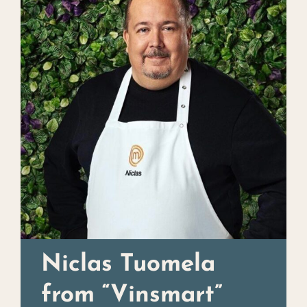
Christmas buffet
Experience
Contact
Events
Art
About us
Niclas Tuomela
from “Vinsmart”