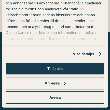
och annonserna till användarna, tillhandahålla funktioner
September 22, 2022
för sociala medier och analysera vår trafik. Vi
vidarebefordrar även sådana identifierare och annan
information från din enhet till de sociala medier och
annons- och analysföretag som vi samarbetar med.
Dessa kan i sin tur kombinera informationen med annan
information som du har tillhandahållit eller som de har
samlat in när du har använt deras tjänster.
Visa detaljer
About Us
Tillåt alla
We are a unique konsthotell Skara featuring
works by some of Sweden’s most renowned
Anpassa
artists. Here you’ll find a place for experiences
and appreciation, with 98 guest rooms, a
Avvisa
restaurant, a gym, and an art gallery.