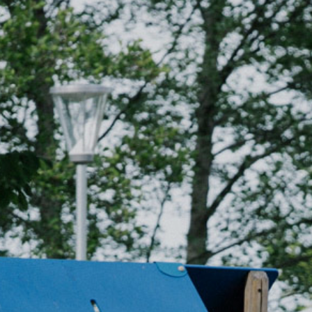
Christmas buffet
Experience
Contact
Events
Art
About us