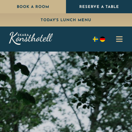
Skip
BOOK A ROOM
RESERVE A TABLE
to
TODAY'S LUNCH MENU
content
Togg
Navi
Stay
Eat
Package
Celebrate
Conference