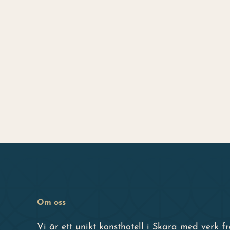
Om oss
Vi är ett unikt konsthotell i Skara med verk 