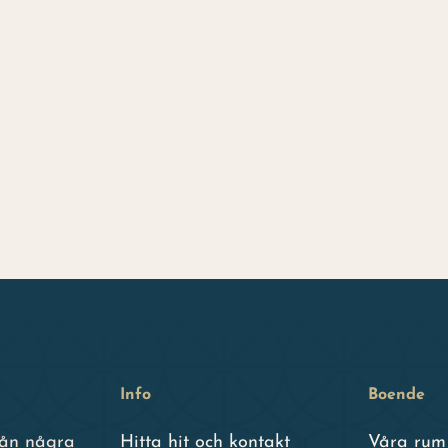
Info
Boende
från några
Hitta hit och kontakt
Våra rum