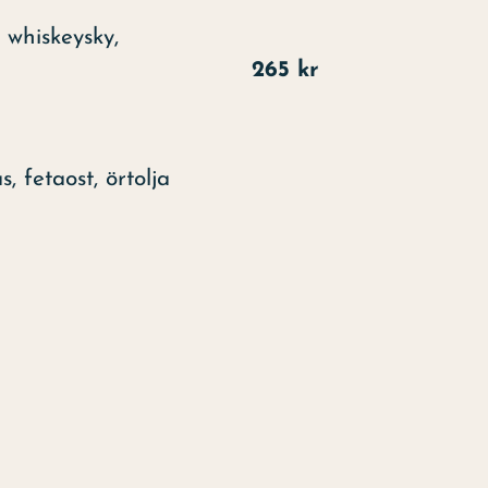
 whiskeysky,
kter
265 kr
, fetaost, örtolja