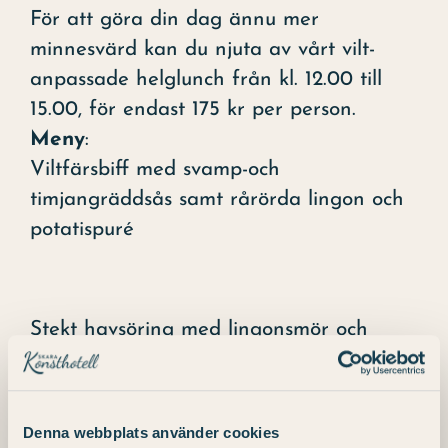
För att göra din dag ännu mer
minnesvärd kan du njuta av vårt vilt-
anpassade helglunch från kl. 12.00 till
15.00, för endast 175 kr per person.
Meny
:
Viltfärsbiff med svamp-och
timjangräddsås samt rårörda lingon och
potatispuré
Stekt havsöring med lingonsmör och
dillolja samt blomkål-och potatispuré
Denna webbplats använder cookies