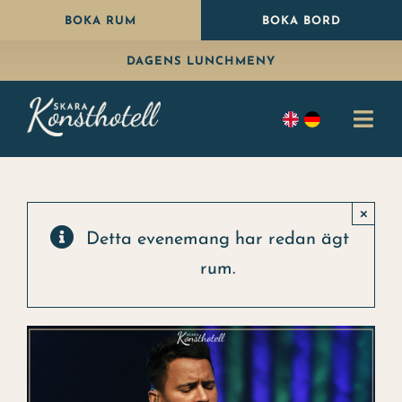
Fortsätt
BOKA RUM
BOKA BORD
till
DAGENS LUNCHMENY
innehållet
Togg
Navi
Bo
×
Äta
Detta evenemang har redan ägt
rum.
Paket
Fira
Konferens