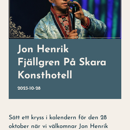
Julbord
Uppleva
Kontakt
Evenemang
Jon Henrik
Fjällgren På Skara
Konst
Konsthotell
Om hotellet
2023-10-28
Sätt ett kryss i kalendern för den 28
oktober när vi välkomnar Jon Henrik