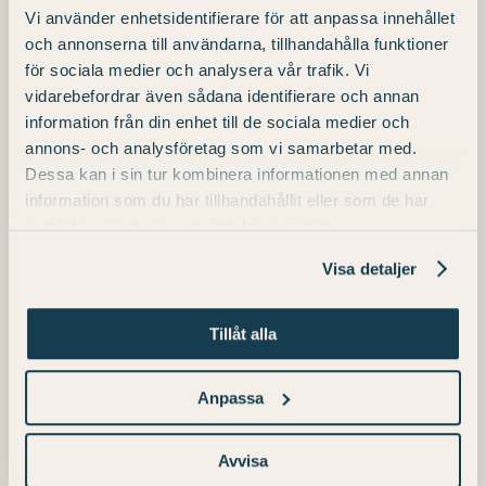
Pumparisotto med brynt salviasmör och
Vi använder enhetsidentifierare för att anpassa innehållet
parmesan
och annonserna till användarna, tillhandahålla funktioner
för sociala medier och analysera vår trafik. Vi
vidarebefordrar även sådana identifierare och annan
Varmt välkommen!
information från din enhet till de sociala medier och
(Med reservation för ändringar).
annons- och analysföretag som vi samarbetar med.
Dessa kan i sin tur kombinera informationen med annan
information som du har tillhandahållit eller som de har
samlat in när du har använt deras tjänster.
Restaurangveckan på Skara
Höstlov på
Visa detaljer
Konsthotell
hotellet!
Tillåt alla
Anpassa
Detaljer
Avvisa