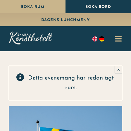
Fortsätt
BOKA RUM
BOKA BORD
till
DAGENS LUNCHMENY
innehållet
Togg
Navi
Bo
×
Äta
Detta evenemang har redan ägt
rum.
Paket
Fira
Konferens