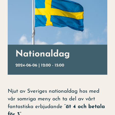
Julbord
Uppleva
Kontakt
Evenemang
Nationaldag
Konst
2024-06-06 | 12:00
-
15:00
Om hotellet
Njut av Sveriges nationaldag hos med
vår somriga meny och ta del av vårt
fantastiska erbjudande ”
ät 4 och betala
för 3
”