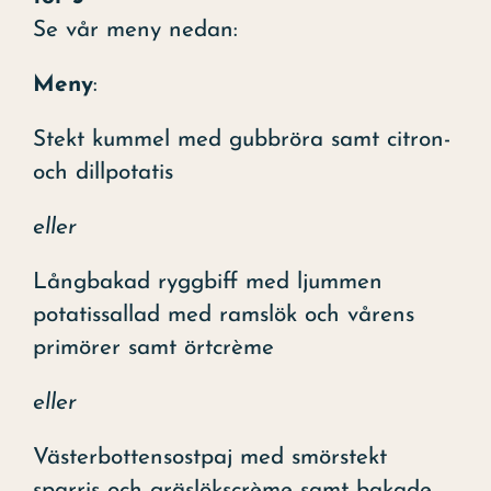
Se vår meny nedan:
Meny
:
Stekt kummel med gubbröra samt citron-
och dillpotatis
eller
Långbakad ryggbiff med ljummen
potatissallad med ramslök och vårens
primörer samt örtcrème
eller
Västerbottensostpaj med smörstekt
sparris och gräslökscrème samt bakade