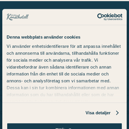
About Us
Denna webbplats använder cookies
Vi använder enhetsidentifierare för att anpassa innehållet
We are a unique konsthotell Skara featuring
och annonserna till användarna, tillhandahålla funktioner
works by some of Sweden’s most renowned
för sociala medier och analysera vår trafik. Vi
artists. Here you’ll find a place for experiences
vidarebefordrar även sådana identifierare och annan
information från din enhet till de sociala medier och
and appreciation, with 98 guest rooms, a
annons- och analysföretag som vi samarbetar med.
restaurant, a gym, and an art gallery.
Dessa kan i sin tur kombinera informationen med annan
information som du har tillhandahållit eller som de har
samlat in när du har använt deras tjänster.
Info
Visa detaljer
Directions and Contact