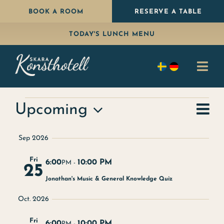
Skip
BOOK A ROOM
RESERVE A TABLE
to
TODAY'S LUNCH MENU
content
Togg
Navi
Stay
Events
Ev
Upcoming
Sum
Vie
Eat
Select
vi
nav
Sep 2026
a
na
Package
date
Fri
6:00
10:00 PM
PM -
25
Celebrate
Jonathan's Music & General Knowledge Quiz
Oct. 2026
Conference
Fri
6:00
10:00 PM
PM -