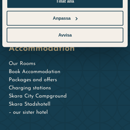
Hours
Tillåt alla
Questions and answers
Privacy Policy
Anpassa
Booking Terms
Avvisa
Accommodation
Our Rooms
Book Accommodation
Packages and offers
Charging stations
Skara City Campground
Skara Stadshotell
– our sister hotel