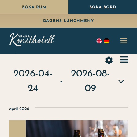
Fortsätt
BOKA RUM
BOKA BORD
till
DAGENS LUNCHMENY
innehållet
Togg
Navi
Evenemang
Ev
Bo
Lista
Vy-
Visa
vy
2026-04-
2026-08-
Äta
navige
Filter
 - 
24
09
Paket
Välj
Fira
datum.
april 2026
Konferens